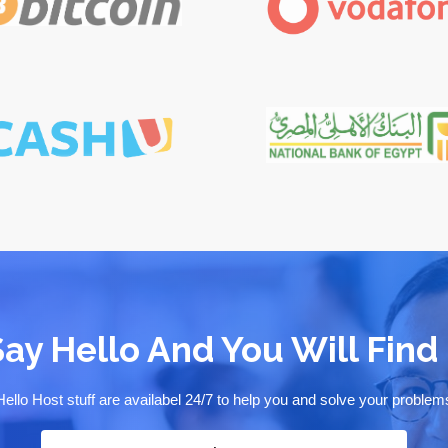
Say Hello And You Will Find 
Hello Host stuff are availabel 24/7 to help you and solve your problem