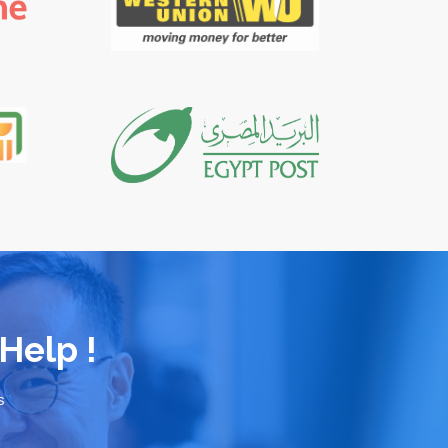
Help !
s